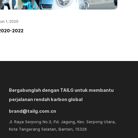
un 1, 2020
Nov 29
2020-2022
2018
Bergabunglah dengan TAILG untuk membantu
perjalanan rendah karbon global
brand@tailg.com.cn
Jl. Raya Serpong No.3, Pd. Jagung, Kec. Serpong Utara,
Kota Tangerang Selatan, Banten, 15326